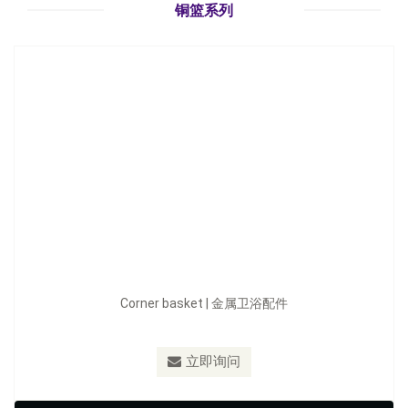
立即询问
铜篮系列
Corner basket | 金属卫浴配件
型号：
C106.BB / C106.MB
立即询问
Brushed Brass Corner Basket | 金属卫浴配件