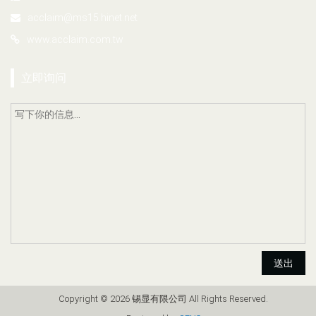
acclaim@ms15.hinet.net
www.acclaim.com.tw
立即询问
送出
Copyright © 2026 锡显有限公司 All Rights Reserved.