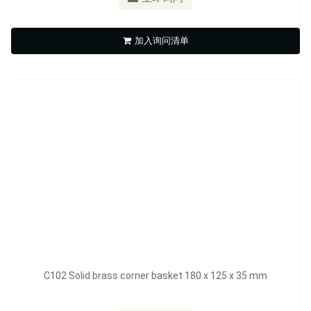
C102 Solid brass corner basket 180 x 125 x 35 mm
加入询问清单
立即询问
C102 Solid brass corner basket 180 x 125 x 35 mm